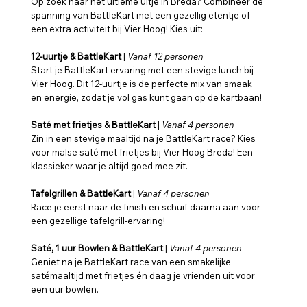
Op zoek naar het ultieme uitje in Breda? Combineer de
spanning van BattleKart met een gezellig etentje of
een extra activiteit bij Vier Hoog! Kies uit:
12-uurtje & BattleKart
|
Vanaf 12 personen
Start je BattleKart ervaring met een stevige lunch bij
Vier Hoog. Dit 12-uurtje is de perfecte mix van smaak
en energie, zodat je vol gas kunt gaan op de kartbaan!
Saté met frietjes & BattleKart
|
Vanaf 4 personen
Zin in een stevige maaltijd na je BattleKart race? Kies
voor malse saté met frietjes bij Vier Hoog Breda! Een
klassieker waar je altijd goed mee zit.
Tafelgrillen & BattleKart
|
Vanaf 4 personen
Race je eerst naar de finish en schuif daarna aan voor
een gezellige tafelgrill-ervaring!
Saté, 1 uur Bowlen & BattleKart
|
Vanaf 4 personen
Geniet na je BattleKart race van een smakelijke
satémaaltijd met frietjes én daag je vrienden uit voor
een uur bowlen.